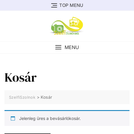
Skip
TOP MENU
to
content
MENU
Kosár
>
Kosár
SzelfiSzolnok
Jelenleg üres a bevásárlókosár.