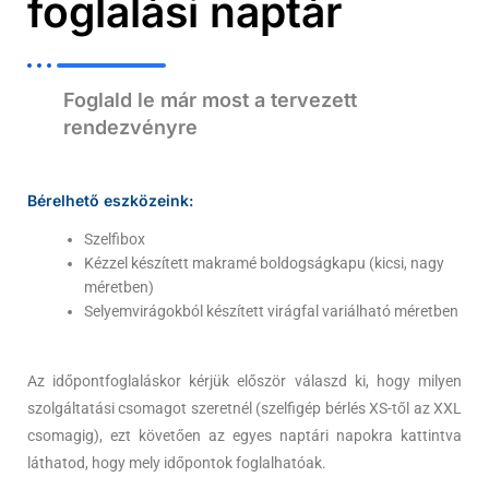
foglalási naptár
Foglald le már most a tervezett
rendezvényre
Bérelhető eszközeink:
Szelfibox
Kézzel készített makramé boldogságkapu (kicsi, nagy
méretben)
Selyemvirágokból készített virágfal variálható méretben
Az időpontfoglaláskor kérjük először válaszd ki, hogy milyen
szolgáltatási csomagot szeretnél (szelfigép bérlés XS-től az XXL
csomagig), ezt követően az egyes naptári napokra kattintva
láthatod, hogy mely időpontok foglalhatóak.