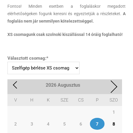
Fontos! Minden esetben a foglaláskor megadott
elérhetőségeken fogunk keresni és egyeztetjük a részleteket.
A
foglalás nem jár semmilyen kötelezettséggel.
XS csomagunk csak szolnoki kiszállással 14 óráig foglalható!
Választott csomag:
*
2026
Augusztus
V
H
K
SZE
CS
P
SZO
1
2
3
4
5
6
7
8