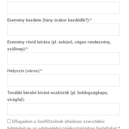
Esemény kezdete (hány órakor kezdődik?):
*
Esemény rövid leírása (pl. esküvő, céges rendezvény,
szülinap):
*
Helyszín (város):
*
További bérelni kívánt eszközök (pl. boldogságkapu,
virágfal):
Elfogadom a SzelfiSzolnok általános szerződési
feltételeit és az adatvédelmi tájékoztatójában foglaltakat.
*